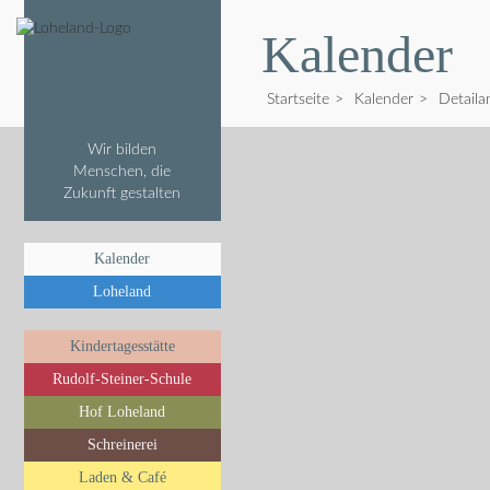
Kalender
Startseite
>
Kalender
>
Detaila
Wir bilden
Menschen, die
Zukunft gestalten
Kalender
Loheland
Kindertagesstätte
Rudolf-Steiner-Schule
Hof Loheland
Schreinerei
Laden & Café