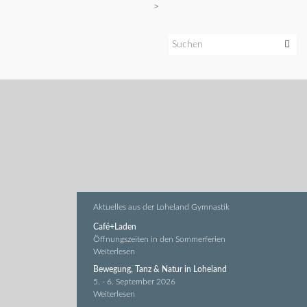
>
Aktuelles aus der Loheland Gymnastik
Café+Laden
Öffnungszeiten in den Sommerferien
Weiterlesen
Bewegung, Tanz & Natur in Loheland
5. - 6. September 2026
Weiterlesen