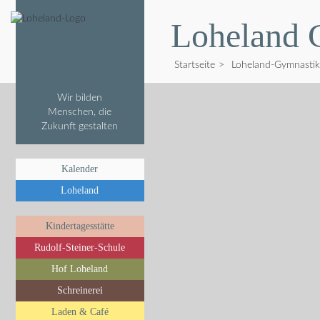
Loheland 
Startseite
>
Loheland-Gymnastik
Wir bilden
Menschen, die
Zukunft gestalten
Kalender
Loheland
Kindertagesstätte
Rudolf-Steiner-Schule
Hof Loheland
Schreinerei
Laden & Café