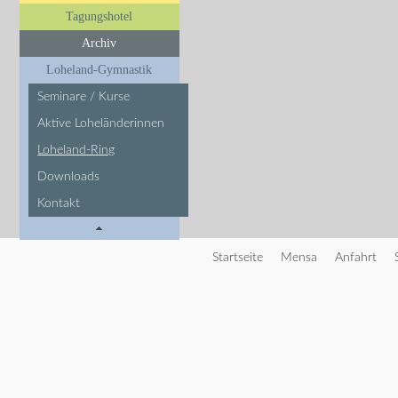
Tagungshotel
Archiv
Loheland-Gymnastik
Seminare / Kurse
Aktive Loheländerinnen
Loheland-Ring
Downloads
Kontakt
Startseite
Mensa
Anfahrt