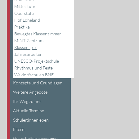
Mittelstufe
Oberstufe
Hof Loheland
Praktika
Bewegtes Klassenzimmer
MINT-Zentrum
Klassenspiel
Jahresarbeiten
UNESCO-Projektschule
Rhythmus und Feste
Waldorfschulen BNE
Konzepte und Grundlagen
Weitere Angebote
Ihr Weg zu uns
Aktuelle Termine
Schüler:innenleben
Eltern
Wir arbeiten zusammen