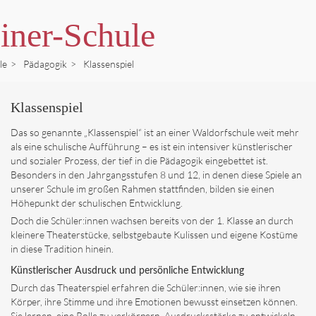
iner-Schule
le
>
Pädagogik
>
Klassenspiel
Klassenspiel
Das so genannte „Klassenspiel“ ist an einer Waldorfschule weit mehr
als eine schulische Aufführung – es ist ein intensiver künstlerischer
und sozialer Prozess, der tief in die Pädagogik eingebettet ist.
Besonders in den Jahrgangsstufen 8 und 12, in denen diese Spiele an
unserer Schule im großen Rahmen stattfinden, bilden sie einen
Höhepunkt der schulischen Entwicklung.
Doch die Schüler:innen wachsen bereits von der 1. Klasse an durch
kleinere Theaterstücke, selbstgebaute Kulissen und eigene Kostüme
in diese Tradition hinein.
Künstlerischer Ausdruck und persönliche Entwicklung
Durch das Theaterspiel erfahren die Schüler:innen, wie sie ihren
Körper, ihre Stimme und ihre Emotionen bewusst einsetzen können.
Sie lernen, eine Rolle zu verkörpern, Ausdrucksstärke zu entwickeln