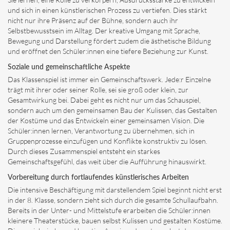
und sich in einen künstlerischen Prozess zu vertiefen. Dies stärkt
nicht nur ihre Präsenz auf der Bühne, sondern auch ihr
Selbstbewusstsein im Alltag. Der kreative Umgang mit Sprache,
Bewegung und Darstellung fördert zudem die ästhetische Bildung
und eröffnet den Schüler:innen eine tiefere Beziehung zur Kunst.
Soziale und gemeinschaftliche Aspekte
Das Klassenspiel ist immer ein Gemeinschaftswerk. Jede:r Einzelne
trägt mit ihrer oder seiner Rolle, sei sie groß oder klein, zur
Gesamtwirkung bei. Dabei geht es nicht nur um das Schauspiel,
sondern auch um den gemeinsamen Bau der Kulissen, das Gestalten
der Kostüme und das Entwickeln einer gemeinsamen Vision. Die
Schüler:innen lernen, Verantwortung zu übernehmen, sich in
Gruppenprozesse einzufügen und Konflikte konstruktiv zu lösen.
Durch dieses Zusammenspiel entsteht ein starkes
Gemeinschaftsgefühl, das weit über die Aufführung hinauswirkt.
Vorbereitung durch fortlaufendes künstlerisches Arbeiten
Die intensive Beschäftigung mit darstellendem Spiel beginnt nicht erst
in der 8. Klasse, sondern zieht sich durch die gesamte Schullaufbahn.
Bereits in der Unter- und Mittelstufe erarbeiten die Schüler:innen
kleinere Theaterstücke, bauen selbst Kulissen und gestalten Kostüme.