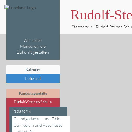
Rudolf-Ste
Startseite
>
Rudolf-Steiner-Schu
Wir bilden
Menschen, die
Zukunft gestalten
Kalender
Loheland
Kindertagesstätte
Rudolf-Steiner-Schule
Pädagogik
Grundgedanken und Ziele
Curriculum und Abschlüsse
Unterstufe