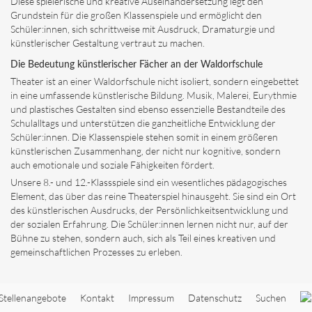
Diese spielerische und kreative Auseinandersetzung legt den
Grundstein für die großen Klassenspiele und ermöglicht den
Schüler:innen, sich schrittweise mit Ausdruck, Dramaturgie und
künstlerischer Gestaltung vertraut zu machen.
Die Bedeutung künstlerischer Fächer an der Waldorfschule
Theater ist an einer Waldorfschule nicht isoliert, sondern eingebettet
in eine umfassende künstlerische Bildung. Musik, Malerei, Eurythmie
und plastisches Gestalten sind ebenso essenzielle Bestandteile des
Schulalltags und unterstützen die ganzheitliche Entwicklung der
Schüler:innen. Die Klassenspiele stehen somit in einem größeren
künstlerischen Zusammenhang, der nicht nur kognitive, sondern
auch emotionale und soziale Fähigkeiten fördert.
Unsere 8.- und 12.-Klassspiele sind ein wesentliches pädagogisches
Element, das über das reine Theaterspiel hinausgeht. Sie sind ein Ort
des künstlerischen Ausdrucks, der Persönlichkeitsentwicklung und
der sozialen Erfahrung. Die Schüler:innen lernen nicht nur, auf der
Bühne zu stehen, sondern auch, sich als Teil eines kreativen und
gemeinschaftlichen Prozesses zu erleben.
Stellenangebote
Kontakt
Impressum
Datenschutz
Suchen