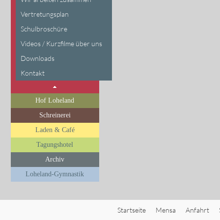
Vertretungsplan
Schulbroschüre
Videos / Kurzfilme über uns
Downloads
Kontakt
Hof Loheland
Schreinerei
Laden & Café
Tagungshotel
Archiv
Loheland-Gymnastik
Startseite
Mensa
Anfahrt