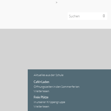
>
Aktuelles aus der Schule
Café+Laden
Öffnungszeiten in den Sommerferien
Weiterlesen
Freie Plätze
in unserer Krippengruppe
Weiterlesen