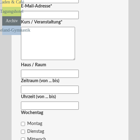
Laden & Café
E-Mail-Adresse
*
Tagungshotel
Archiv
Kurs / Veranstaltung
*
eland-Gymnastik
Haus / Raum
Zeitraum (von ... bis)
Uhrzeit (von ... bis)
Wochentag
Montag
Dienstag
Mittwoch