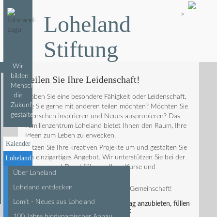
Loheland
>
Stiftung
Wir
bilden
Teilen Sie Ihre Leidenschaft!
Menschen,
die
Haben Sie eine besondere Fähigkeit oder Leidenschaft,
Zukunft
die Sie gerne mit anderen teilen möchten? Möchten Sie
gestalten
Menschen inspirieren und Neues ausprobieren? Das
Familienzentrum Loheland bietet Ihnen den Raum, Ihre
Ideen zum Leben zu erwecken.
Kalender
Setzen Sie Ihre kreativen Projekte um und gestalten Sie
ein einzigartiges Angebot. Wir unterstützen Sie bei der
Loheland
Planung und Durchführung Ihrer Kurse und
Über Loheland
Workshops.
Loheland entdecken
Werden Sie Teil unserer lebendigen Gemeinschaft!
Lomit - Neues aus Loheland
Um einen Kurs / Workshop / Vortrag anzubieten, füllen
Sie bitte das folgende Formular aus:
100 Jahre biodynamischer Anbau