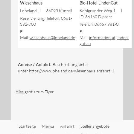
Wiesenhaus
Bio-Hotel LindenGut
Loheland I 36093 Künzell
Kohlgrunder Weg 1 I
D-36160 Dipperz
Reservierung: Telefon: 0661-
392-700
Telefon:
06657 981-0
E-
E-
Mail:
wiesenhaus@loheland.de
Mail:
information[at]linden-
gut.eu
Beschreibung siehe
Anreise / Anfahrt:
unter
https://www.loheland.de/wiesenhaus-anfahrt-1
Hier
geht's zum Flyer.
Startseite
Mensa
Anfahrt
Stellenangebote