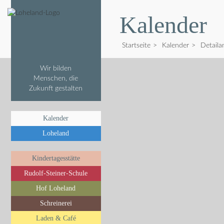
Kalender
Startseite
>
Kalender
>
Detaila
Wir bilden
Menschen, die
Zukunft gestalten
Kalender
Loheland
Kindertagesstätte
Rudolf-Steiner-Schule
Hof Loheland
Schreinerei
Laden & Café