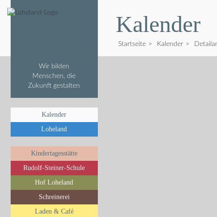
Kalender
Startseite
>
Kalender
>
Detaila
Wir bilden
Menschen, die
Zukunft gestalten
Kalender
Loheland
Kindertagesstätte
Rudolf-Steiner-Schule
Hof Loheland
Schreinerei
Laden & Café