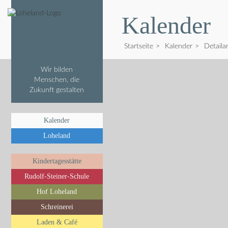
Kalender
Startseite
>
Kalender
>
Detaila
Wir bilden
Menschen, die
Zukunft gestalten
Kalender
Loheland
Kindertagesstätte
Rudolf-Steiner-Schule
Hof Loheland
Schreinerei
Laden & Café